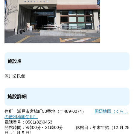
施設名
深川公民館
施設詳細
住所：瀬戸市宮脇町53番地（〒489-0074）
周辺地図（くらし
の便利地図使用）
電話番号：0561(82)0453
開館時間：9時00分～21時00分 休館日：年末年始（12 月 28
日～1 月 5 日）