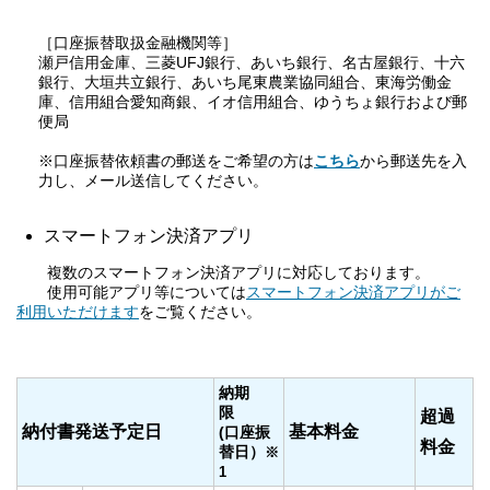
［口座振替取扱金融機関等］
瀬戸信用金庫、三菱UFJ銀行、あいち銀行、名古屋銀行、十六
銀行、大垣共立銀行、あいち尾東農業協同組合、東海労働金
庫、信用組合愛知商銀、イオ信用組合、ゆうちょ銀行および郵
便局
※口座振替依頼書の郵送をご希望の方は
こちら
から郵送先を入
力し、メール送信してください。
スマートフォン決済アプリ
複数のスマートフォン決済アプリに対応しております。
使用可能アプリ等については
スマートフォン決済アプリがご
利用いただけます
をご覧ください。
納期
限
超過
納付書発送予定日
基本料金
(口座振
料金
替日）
※
1