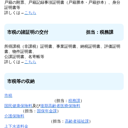
戸籍の附票、戸籍記録事項証明書（戸籍謄本・戸籍抄本）、身分
証明書等
詳しくは→
こちら
市税の諸証明の交付
担当：税務課
所得課税（非課税）証明書、事業証明書、納税証明書、評価証明
書、物件証明書、
公課証明書、名寄帳等
詳しくは→
こちら
市税等の収納
市税
（担当：
税務課
）
国民健康保険料
及び
後期高齢者医療保険料
（担当：
国保年金課
）
介護保険料
（担当：
高齢者福祉課
）
上下水道料金