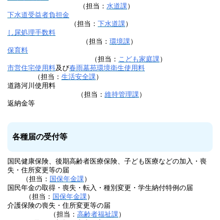
（担当：
水道課
）
下水道受益者負担金
（担当：
下水道課
）
し尿処理手数料
（担当：
環境課
）
保育料
（担当：
こども家庭課
）
市営住宅
使
用
料
及び
春雨墓苑環境衛生使用料
（担当：
生活安全課
）
道路河川使用料
（担当：
維持管理課
）
返納金等
各種届の受付等
国民健康保険、後期高齢者医療保険、子ども医療などの加入・喪
失・住所変更等の届
（担当：
国保年金課
）
国民年金の取得・喪失・転入・種別変更・学生納付特例の届
（担当：
国保年金課
）
介護保険の喪失・住所変更等の届
（担当：
高齢者福祉課
）