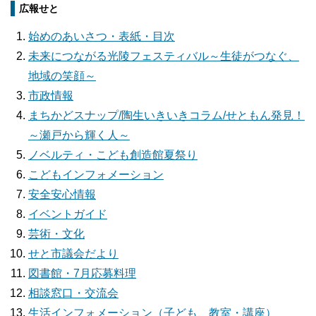
広報せと
始めのあいさつ・表紙・目次
未来につながる光陵フェスティバル～生徒がつなぐ、
地域の笑顔～
市政情報
まちかどスナップ/陶生いきいきコラム/せともん発見！
～瀬戸から輝く人～
ノベルティ・こども創造館夏祭り
こどもインフォメーション
安全安心情報
イベントガイド
芸術・文化
せと市議会だより
図書館・7月応募料理
相談窓口・交流会
生活インフォメーション（子ども、教室・講座）