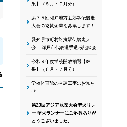
果】（８月・９月分）
第７５回瀬戸地方近郊駅伝競走
大会の協賛企業を募集します！
愛知県市町村対抗駅伝競走大
会 瀬戸市代表選手選考記録会
令和８年度学校開放抽選【結
果】（６月・７月分）
施
学校体育館の空調工事のお知ら
せ
第20回アジア競技大会聖火リレ
ー 聖火ランナーにご応募ありが
とうございました。