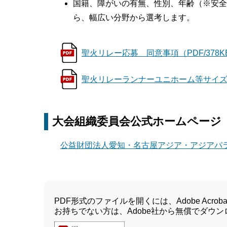
国籍、障がいの有無、性別、年齢（※安全
ら、幅広い分野から選考します。
聖火リレー応募 同意事項（PDF/378K
聖火リレーランナーユニホーム等サイズ表（
大会組織委員会公式ホームページ
公益財団法人愛知・名古屋アジア・アジアパラ
PDF形式のファイルを開くには、Adobe Acrobat 
お持ちでない方は、Adobe社から無償でダウ