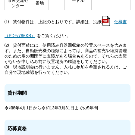
市民交流セ
ートル
番地
ンター
⑴ 貸付物件は、上記のとおりです。詳細は、別紙
仕様書
（PDF/786KB）
をご覧ください。
⑵ 貸付面積には、使用済み容器回収箱の設置スペースを含みま
す。また、自動販売機の種類によっては、商品の補充や維持管理
のための扉の開閉等に支障がある場合もあるので、それらの支障
がないか申し込み前に設置場所の確認をしてください。
⑶ 現地説明会は行いません。入札に参加を希望される方は、ご
自分で現地確認を行ってください。
貸付期間
令和8年4月1日から令和13年3月31日までの5年間
応募資格