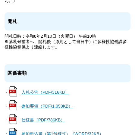
ん。）
開札
開札日時：令和8年2月10日（火曜日） 午前10時
※落札候補者へ、開札後（原則として当日中）に多様性協働課多
様性協働係より連絡します。
関係書類
・
入札公告（PDF/316KB）
・
参加要領（PDF/1,059KB）
・
仕様書（PDF/786KB）
・
参加申込書（第1号様式）（WORD/32KB）