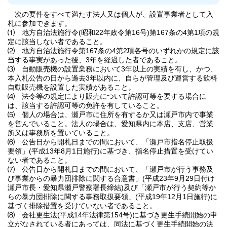
次の要件をすべて満たす法人又は個人が、設置事業者として入
札に参加できます。
⑴ 地方自治法施行令(昭和22年政令第16号)第167条の4第1項の規
定に該当しない者であること。
⑵ 地方自治法施行令第167条の4第2項各号のいずれかの規定に該
当する事実があった後、3年を経過した者であること。
⑶ 自動販売機の設置業務において3年以上の実績を有し、かつ、
本入札公告の日から過去3年以内に、自らが管理及び運営する飲料
自動販売機を設置した実績があること。
⑷ 法令等の規定により販売について許認可等を要する場合に
は、該当する許認可等の免許を有していること。
⑸ 個人の場合は、瀬戸市に住所を有するか又は瀬戸市内で事業
を営んでいること。法人の場合は、愛知県内に本店、支店、営業
所又は事務所を置いていること。
⑹ 公告日から開札日までの間において、「瀬戸市指名停止取扱
要領」(平成13年8月1日施行)に基づき、指名停止措置を受けてい
ない者であること。
⑺ 公告日から開札日までの間において、「瀬戸市が行う事務及
び事業からの暴力団排除に関する合意書」(平成23年9月29日付け
瀬戸市長・愛知県瀬戸警察署長締結)及び「瀬戸市が行う契約等か
らの暴力団排除に関する事務取扱要領」(平成19年12月1日施行)に
基づく排除措置を受けていない者であること。
⑻ 会社更生法(平成14年法律第154号)に基づき更生手続開始の申
立がなされている者にあっては、同法に基づく更生手続開始の決