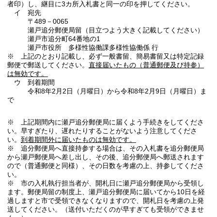
者印）し、継目に3カ所入札書と同一の印を押してください。
イ 宛先
〒489－0065
瀬戸追分郵便局留（目立つよう大きく記載してください）
瀬戸市追分町64番地の1
瀬戸市役所 多様性協働課多様性協働係 行
※ 上記のとおり記載し、必ず一般書留、簡易書留又は特定記録
郵便で郵送してください。
直接届いたもの（普通郵便及び持参）
は無効です。
ウ 到着期間
令和8年2月2日（月曜日）から令和8年2月9日（月曜日）ま
で
※ 上記期間内に瀬戸追分郵便局に届くよう手続きをしてくださ
い。早すぎたり、遅れたりすることがないよう注意してくださ
い。
到着期間外に届いたものは無効です。
※ 追分郵便局へ直接持参する場合は、その入札書を追分郵便局
から瀬戸郵便局へ差し出し、その後、追分郵便局へ郵送されます
ので（普通郵便と同様）、その日数を考慮の上、持参してくださ
い。
※ 市の入札執行担当者が、開札日に瀬戸追分郵便局から受領し
ます。郵便局留の制度上、瀬戸追分郵便局に届いてから10日を経
過しますと市で受領できなくなりますので、開札日を考慮の上発
送してください。（送付いただくのが早すぎても受領ができませ