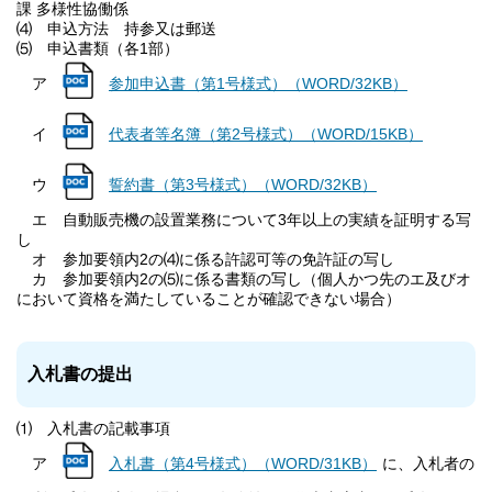
課 多様性協働係
⑷ 申込方法 持参又は郵送
⑸ 申込書類（各1部）
ア
参加申込書（第1号様式）（WORD/32KB）
イ
代表者等名簿（第2号様式）（WORD/15KB）
ウ
誓約書（第3号様式）（WORD/32KB）
エ 自動販売機の設置業務について3年以上の実績を証明する写
し
オ 参加要領内2の⑷に係る許認可等の免許証の写し
カ 参加要領内2の⑸に係る書類の写し（個人かつ先のエ及びオ
において資格を満たしていることが確認できない場合）
入札書の提出
⑴ 入札書の記載事項
ア
入札書（第4号様式）（WORD/31KB）
に、入札者の