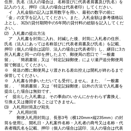
住所、氏名（法人の場合は、名称並びに代表者肩書及び氏名）を
記入のうえ、押印（法人の場合は代表者印）してください。
イ 入札金額の記入は算用数字を用い、最初の数字の前に
「金」の文字を記入してください。また、入札金額は参考価格以
上とし、3⑵の貸付期間中の5年間の貸付料の総額を記入してくだ
さい。
⑵ 入札書の提出方法
ア 入札書を封筒に入れ、封緘した後、封筒に入札者の住所、
氏名（法人にあっては名称並びに代表者肩書及び氏名）を記載、
押印（個人の場合は認印、法人の場合は代表者印）し、継目に3カ
所入札書と同一の印を押した上で、郵便局の窓口で「一般書
留」、「簡易書留」又は「特定記録郵便」により瀬戸追分郵便局
留で郵送してください。
※ 発送の際に郵便局より渡される差出控えは開札が終わるまで
保管してください。
※ 入札書を持参いただいても受付しません。また、「一般書
留」、「簡易書留」又は「特定記録郵便」以外の方法で入札書を
提出した場合は無効です。
イ 提出した入札書は、その事由のいかんにかかわらず書換え、
引換え又は撤回することはできません。
⑶ 入札用封筒及び宛先
ア 入札用封筒
郵便入札用封筒は、長形3号（横120mm×縦235mm）の封
筒を使用し、開札日・入札案件名称・入札者の商号又は名称・代
表者職氏名を記載、押印（個人の場合は認印、法人の場合は代表