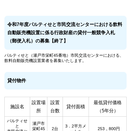
令和7年度パルティせと市民交流センターにおける飲料
自動販売機設置に係る行政財産の貸付一般競争入札
（郵便入札）の募集【終了】
パルティせと（瀬戸市栄町45番地）市民交流センターにおける、
飲料自動販売機設置業者を募集いたします。
貸付物件
設置場
設置
最低貸付価格
施設名
貸付面積
所
台数
（5年分）
パルティせ
瀬戸市
と
3．2平方メ
栄町45
2台
253，800円