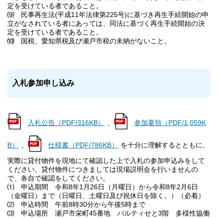
定を受けている者であること。
⑼ 民事再生法(平成11年法律第225号)に基づき再生手続開始の申
立がなされている者にあっては、同法に基づく再生手続開始の決
定を受けている者であること。
⑽ 国税、愛知県税及び瀬戸市税の未納がないこと。
入札参加申し込み
入札公告（PDF/316KB）
、
参加要領（PDF/1,059K
B）
、
仕様書（PDF/786KB）
を十分に理解するとともに、
実際に貸付物件を現地にて確認した上で入札の参加申込みをして
ください。貸付物件につきましては現場説明会を行いませんの
で、各自で確認をしてください。
⑴ 申込期間 令和8年1月26日（月曜日）から令和8年2月6日
（金曜日）まで（日曜日、土曜日及び祝休日を除く。）（必着）
⑵ 申込時間 午前8時30分から午後5時まで
⑶ 申込場所 瀬戸市栄町45番地 パルティせと3階 多様性協働