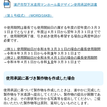
瀬戸市型下水道用マンホール蓋デザイン使用承認申請書
（第１号様式）（WORD/16KB）
※使用期間は最長でも使用開始日の属する年度の翌年度の３月３
１日までとなります。年度は４月１日から翌年３月３１日までで
す。使用期間満了後、引き続き使用を希望する場合は再度申請が
必要です。
（例１）使用開始日が令和８年３月３１日の場合の最長使用期間
→令和８年３月３１日から令和
９
年３月３１日まで
（例２）使用開始日が令和８年４月１日の場合の最長使用期間
→令和８年４月１日から令和
１０
年３月３１日まで
使用承認に基づき製作物を作成した場合
使用承認に基づいて製作物を作成したときは、速やかに完成した
製作物を下水道課へ提出してください。製作物の提出が困難であ
るときは、その形状等が分かる写真等を提出してください。ご提
出いただいた製作物等は原則、返却しないものとします。