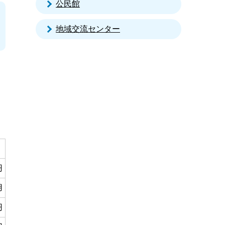
公民館
地域交流センター
円
用
円