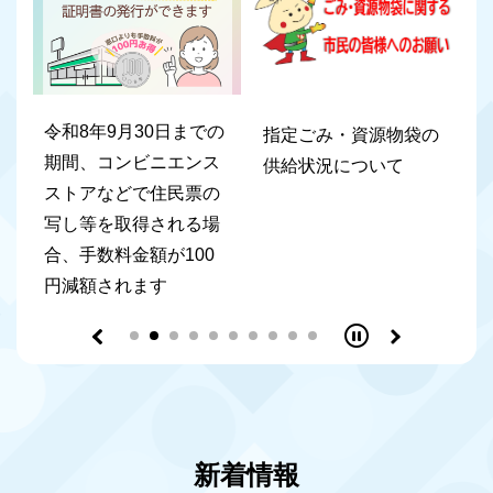
の
瀬戸市ふるさと応援寄
指定ごみ・資源物袋の
ス
附金（ふるさと納税）
供給状況について
の
～瀬戸市のまちづくり
場
を応援してください～
新着情報