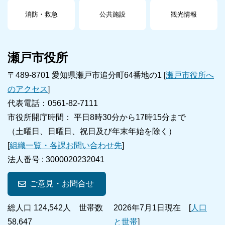
消防・救急
公共施設
観光情報
瀬戸市役所
〒489-8701 愛知県瀬戸市追分町64番地の1 [
瀬戸市役所へ
のアクセス
]
代表電話：0561-82-7111
市役所開庁時間： 平日8時30分から17時15分まで
（土曜日、日曜日、祝日及び年末年始を除く）
[
組織一覧・各課お問い合わせ先
]
法人番号 :
3000020232041
ご意見・お問合せ
総人口 124,542人 世帯数
2026年7月1日現在 [
人口
58,647
と世帯
]