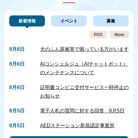
新着情報
イベント
募集
RSS
Atom
8月6日
犬のふん尿被害で困っている方がいます
8月6日
AIコンシェルジュ（AIチャットボット）
のメンテナンスについて
8月6日
証明書コンビニ交付サービス一時停止の
お知らせ
8月5日
電子入札の質問に対する回答 8月5日
8月5日
AEDステーション新規認定事業所