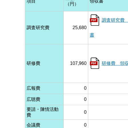
項目
領収書
（円）
調査研究費
調査研究費
25,680
書
研修費
107,960
研修費 領
広報費
0
広聴費
0
要請・陳情活動
0
費
会議費
0