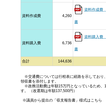
資料作成費
資料作成費
4,260
書
資料購入費
資料購入費
6,736
書
合計
144,636
※交通費については行程表に経路を示しており、
領収書を添付します。
※政務活動費は年額15万円となっているため、
す。 （改選期は年額137,500円）
※議員から提出の「収支報告書」様式はこちら