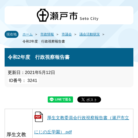
現在地
ホーム
市政情報
市議会
議会活動状況
令和2年度 行政視察報告書
令和2年度 行政視察報告書
更新日：2021年5月12日
ID番号： 3241
厚生文教委員会行政視察報告書（瀬戸市立
にじの丘学園）.pdf
厚生文教