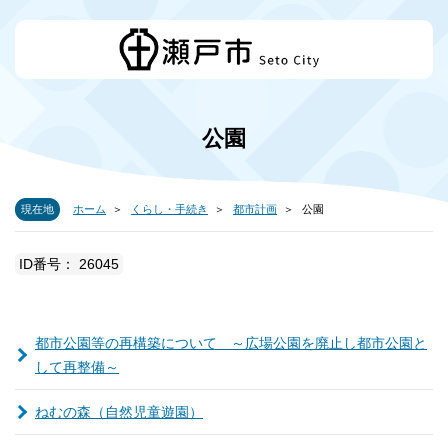
公園
現在地
ホーム
くらし・手続き
都市計画
公園
ID番号： 26045
都市公園等の再構築について ～広場公園を廃止し都市公園と
して再整備～
ねむの森（自然児童遊園）