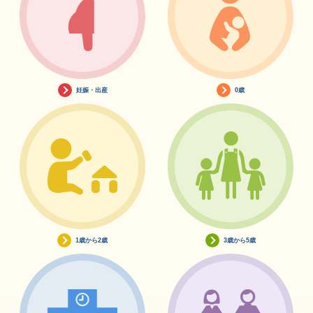
妊娠・出産
0歳
1歳から2歳
3歳から5歳