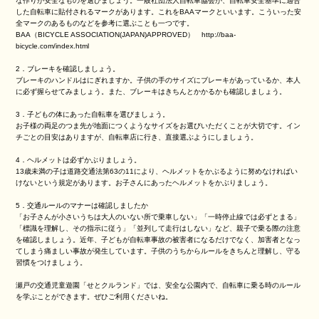
な作りが安全なものを選びましょう。一般社団法人自転車協会が、自転車安全基準に適合
した自転車に貼付されるマークがあります。これを
BAA
マークといいます。こういった安
全マークのあるものなどを参考に選ぶことも一つです。
BAA（
BICYCLE ASSOCIATION(JAPAN)APPROVED
）
http://baa-
bicycle.com/index.html
2．ブレーキを確認しましょう。
ブレーキのハンドルはにぎれますか。子供の手のサイズにブレーキがあっているか、本人
に必ず握らせてみましょう。また、ブレーキはきちんとかかるかも確認しましょう。
3．子どもの体にあった自転車を選びましょう。
お子様の両足のつま先が地面につくようなサイズをお選びいただくことが大切です。イン
チごとの目安はありますが、自転車店に行き、直接選ぶようにしましょう。
4．ヘルメットは必ずかぶりましょう。
13
歳未満の子は道路交通法第
63
の
11
により、ヘルメットをかぶるように努めなければい
けないという規定があります。お子さんにあったヘルメットをかぶりましょう。
5．交通ルールのマナーは確認しましたか
「お子さんが小さいうちは大人のいない所で乗車しない」「一時停止線では必ずとまる」
「標識を理解し、その指示に従う」「並列して走行はしない」など、親子で乗る際の注意
を確認しましょう。近年、子どもが自転車事故の被害者になるだけでなく、加害者となっ
てしまう痛ましい事故が発生しています。子供のうちからルールをきちんと理解し、守る
習慣をつけましょう。
瀬戸の交通児童遊園「せとクルランド」では、安全な公園内で、自転車に乗る時のルール
を学ぶことができます。ぜひご利用くださいね。