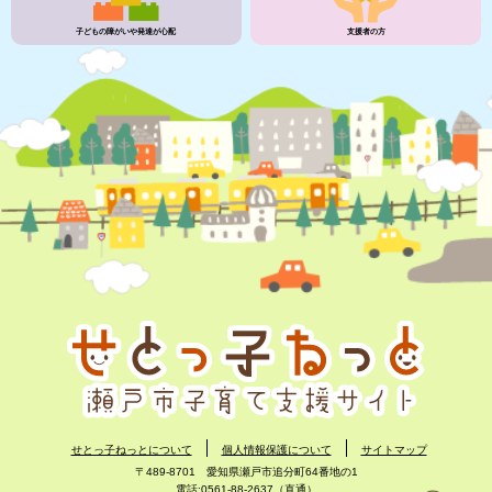
子どもの障がいや発達が心配
支援者の方
せとっ子ねっとについて
個人情報保護について
サイトマップ
〒489-8701 愛知県瀬戸市追分町64番地の1
電話:0561-88-2637（直通）