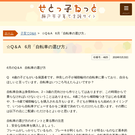
メニュー
ホーム
子育てQ&A
☆Q＆A 6月「自転車の選び方」
☆Q＆A 6月「自転車の選び方」
ID番号：4825
2019年5月23日
6
月のQ＆A 自転車の選び方
Q 4歳の子どもがいる保護者です。仲良しの子が補助輪付の自転車に乗っており、自分も
ほしいと言っています。自転車はいつごろ与えたらよいですか？
自転車自体は身長80cm、2～3歳の児向けから作りとしてはありますが、この時期からで
乗らなければいけないということはありません。4歳ごろから補助輪つきではじめる家庭
や、5～6歳で補助輪なしを購入される方もいます。子どもが興味をもち始めたタイミング
で、いつから自転車デビューするかをご家庭で決めていただけたらと思います。その際に
は以下の点にご配慮いただけるとよいかと思います。
自転車の選び方のポイントと乗る際の注意
1．安全な自転車を購入しましょう。
フレームがしっかりしているもの、ブレーキが利くもの、ライトが明るいものなど基本的