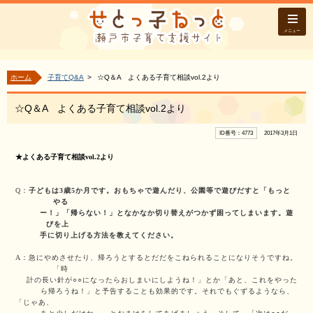
メニュー
ホーム
子育てQ&A
☆Q＆A よくある子育て相談vol.2より
☆Q＆A よくある子育て相談vol.2より
ID番号：4773
2017年3月1日
★よくある子育て相談vol.2
より
Q：
子どもは3歳5か月です。おもちゃで遊んだり、公園等で遊びだすと「もっと
やる
ー！」「帰らない！」となかなか切り替えがつかず困ってしまいます。遊
びを上
手に切り上げる方法を教えてください。
A：急にやめさせたり、帰ろうとするとだだをこねられることになりそうですね。
「時
計の長い針が○○になったらおしまいにしようね！」とか「あと、これをやった
ら帰ろうね！」と予告することも効果的です。それでもぐずるようなら、
「じゃあ、