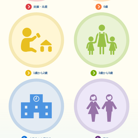
妊娠・出産
0歳
1歳から2歳
3歳から5歳