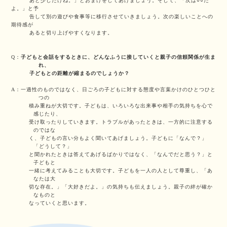
あと少しだけね。」とおまけをしてあげましょう。そして、「次は○○だ
よ。」と予
告して別の遊びや食事等に移行させていきましょう。次の楽しいことへの
期待感が
あると切り上げやすくなります。
Q：
子どもと会話をするときに、どんなふうに接していくと親子の信頼関係が生ま
れ、
子どもとの距離が縮まるのでしょうか？
A：一過性のものではなく、日ごろの子どもに対する態度や言葉かけのひとつひと
つの
積み重ねが大切です。子どもは、いろいろな出来事や相手の気持ちを心で
感じたり、
受け取ったりしていきます。トラブルがあったときは、一方的に注意する
のではな
く、子どもの言い分もよく聞いてあげましょう。子どもに「なんで？」
「どうして？」
と聞かれたときは答えてあげるばかりではなく、「なんでだと思う？」と
子どもと
一緒に考えてみることも大切です。子どもを一人の人として尊重し、「あ
なたは大
切な存在。」「大好きだよ。」の気持ちも伝えましょう。親子の絆が確か
なものと
なっていくと思います。