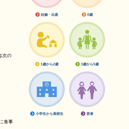
妊娠・出産
0歳
は次の
1歳から2歳
3歳から5歳
小学生から高校生
若者
に食事