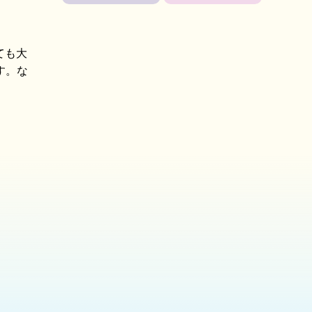
ても大
す。な