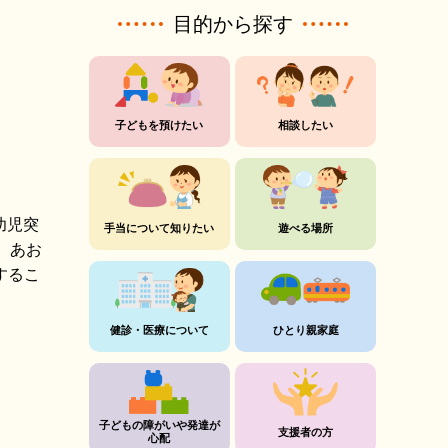
目的から探す
子どもを預けたい
相談したい
幼児突
手当について知りたい
遊べる場所
、あお
するこ
健診・医療について
ひとり親家庭
子どもの障がいや発達が
支援者の方
心配