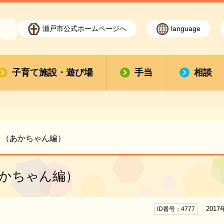
瀬戸市公式ホームページへ
language
子育て施設・遊び場
手当
相談
り（あかちゃん編）
あかちゃん編）
2017
ID番号：4777