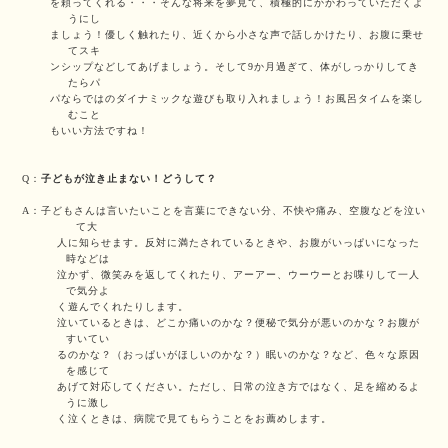
を頼ってくれる・・・そんな将来を夢見て、積極的にかかわっていただくよ
うにし
ましょう！優しく触れたり、近くから小さな声で話しかけたり、お腹に乗せ
てスキ
ンシップなどしてあげましょう。そして9か月過ぎて、体がしっかりしてき
たらパ
パならではのダイナミックな遊びも取り入れましょう！お風呂タイムを楽し
むこと
もいい方法ですね！
Q：
子どもが泣き止まない！どうして？
A：子どもさんは言いたいことを言葉にできない分、不快や痛み、空腹などを泣い
て大
人に知らせます。反対に満たされているときや、お腹がいっぱいになった
時などは
泣かず、微笑みを返してくれたり、アーアー、ウーウーとお喋りして一人
で気分よ
く遊んでくれたりします。
泣いているときは、どこか痛いのかな？便秘で気分が悪いのかな？お腹が
すいてい
るのかな？（おっぱいがほしいのかな？）眠いのかな？など、色々な原因
を感じて
あげて対応してください。ただし、日常の泣き方ではなく、足を縮めるよ
うに激し
く泣くときは、病院で見てもらうことをお薦めします。