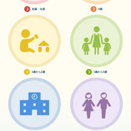
妊娠・出産
0歳
1歳から2歳
3歳から5歳